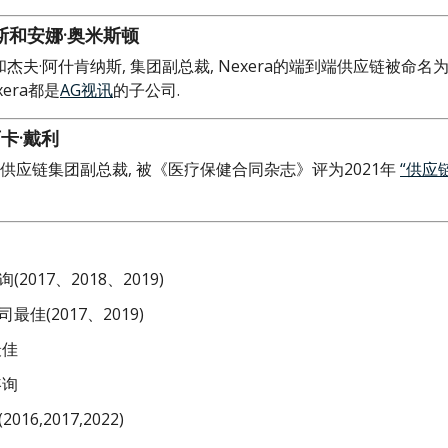
斯和安娜·奥米斯顿
家和杰夫·阿什肯纳斯, 集团副总裁, Nexera的端到端供应链被命
xera都是
AG视讯
的子公司.
卡·戴利
供应链集团副总裁, 被《医疗保健合同杂志》评为2021年
“供应
017、2018、2019)
佳(2017、2019)
最佳
咨询
6,2017,2022)