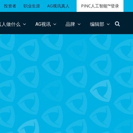
投资者
职业生涯
AG视讯真人
PINC人工智能™登录
搜
真人做什么
AG视讯
品牌
编辑部
索