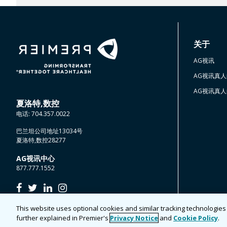
关于
AG视讯
AG视讯真
AG视讯真
夏洛特,数控
电话:
704.357.0022
巴兰坦公司地址13034号
夏洛特,数控28277
AG视讯中心
877.777.1552
脸
推
LinkedIn
Instagram
谱
特
This website uses optional cookies and similar tracking technologie
网
©2021年AG视讯
further explained in Premier's
Privacy Notice
and
Cookie Policy
.