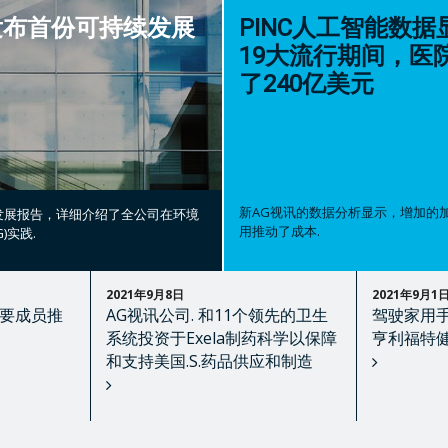
 发布首份可持续发展
PINC人工智能数据显
19大流行期间，医
了240亿美元
新AG视讯的数据分析显示，增加的
持续发展报告，详细介绍了全公司在环境
用推动了成本.
)实践.
2021年9月8日
2021年9月1
要成员推
AG视讯公司. 和11个领先的卫生
驾驶家用手
系统投资于Exela制药科学以保障
亨利福特
和支持美国.S.药品供应和制造
阅
阅
读
读
全
全
文