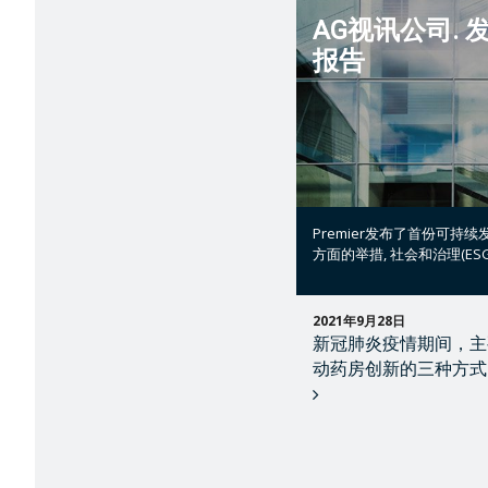
AG视讯公司.
报告
Premier发布了首份可
方面的举措, 社会和治理(ESG
2021年9月28日
新冠肺炎疫情期间，主
动药房创新的三种方式
阅
读
全
文