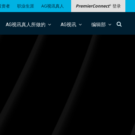
投资者
职业生涯
AG视讯真人
PremierConnect
登录
®
搜
AG视讯真人所做的
AG视讯
编辑部
索