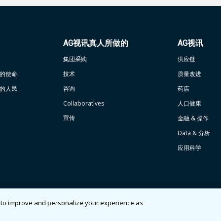
文
AG视讯真人所做的
AG视讯
集团采购
供应链
人的使命
技术
质量改进
人的人民
咨询
药店
Collaboratives
人口健康
宣传
金融 & 操作
Data & 分析
应用科学
s to improve and personalize your experience as