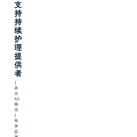
支
持
持
续
护
理
提
供
者
|
表
示
AG
视
讯
|
临
床
监
测