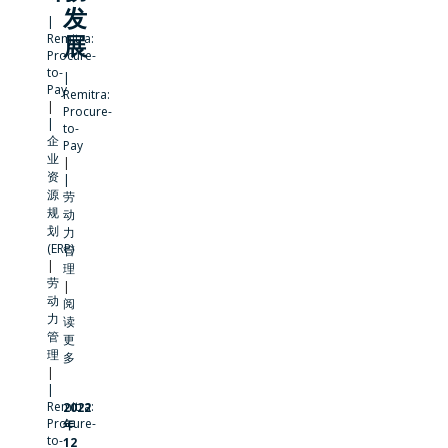
发
|
Remitra:
展
Procure-
to-
|
Pay
Remitra:
|
Procure-
|
to-
企
Pay
业
|
资
|
源
劳
规
动
划
力
(ERP)
管
|
理
劳
|
动
阅
力
读
管
更
理
多
|
|
Remitra:
2022
Procure-
年
to-
12