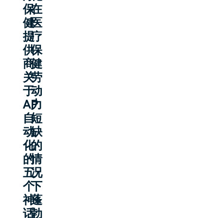
保
在
健
医
提
疗
供
保
商
健
关
劳
于
动
AP
力
自
短
动
缺
化
的
的
情
五
况
个
下
神
蓬
话
勃