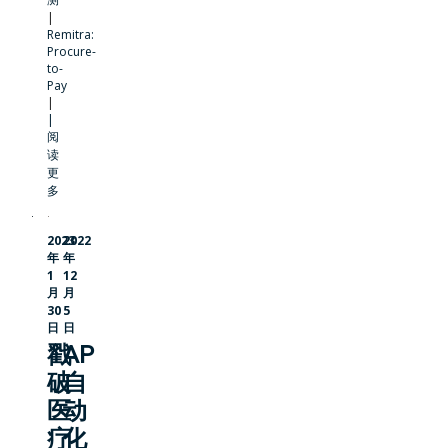
|
Remitra:
Procure-
to-
Pay
|
|
阅
读
更
多
2023
2022
年
年
1
12
月
月
30
5
日
日
戳
AP
破
自
医
动
疗
化