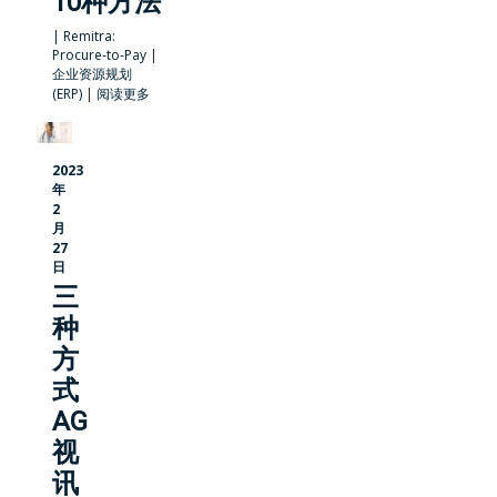
10种方法
|
Remitra:
Procure-to-Pay
|
企业资源规划
(ERP)
|
阅读更多
2023
年
2
月
27
日
三
种
方
式
AG
视
讯