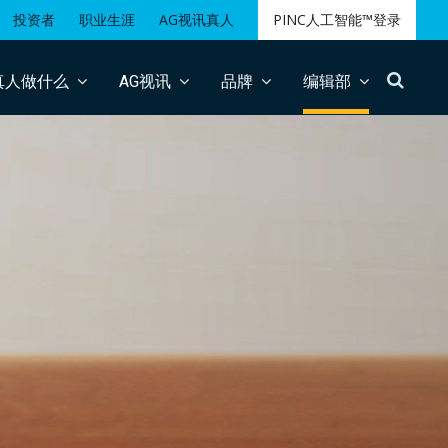
投资者
职业生涯
AG视讯真人
PINC人工智能™登录
搜
真人做什么
AG视讯
品牌
编辑部
索